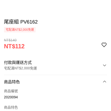
尾座組 PV6162
宅配滿NT$2,000免運
NT$140
NT$112
付款與運送方式
宅配滿NT$2,000免運
付款方式
商品特色
信用卡一次付款
商品編號
信用卡分期付款
2020094
3 期 0 利率 每期
NT$37
21家銀行
商品特色
6 期 0 利率 每期
NT$18
21家銀行
合作金庫商業銀行
第一商業銀行