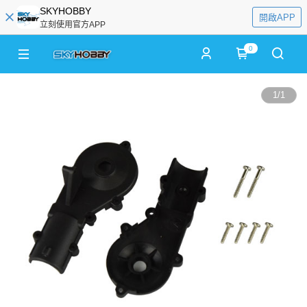
SKYHOBBY
開啟APP
立刻使用官方APP
0
1
/
1