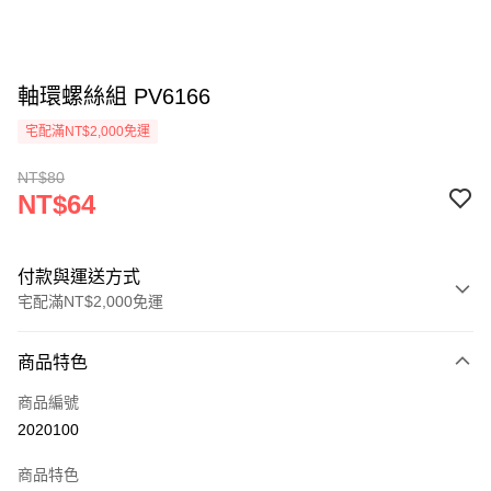
軸環螺絲組 PV6166
宅配滿NT$2,000免運
NT$80
NT$64
付款與運送方式
宅配滿NT$2,000免運
付款方式
商品特色
信用卡一次付款
商品編號
信用卡分期付款
2020100
3 期 0 利率 每期
NT$21
21家銀行
商品特色
6 期 0 利率 每期
NT$10
21家銀行
合作金庫商業銀行
第一商業銀行