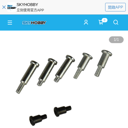
SKYHOBBY
開啟APP
立刻使用官方APP
0
1
/
1