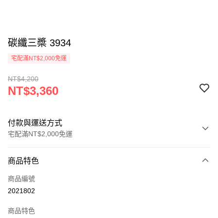
碳纖三槳 3934
宅配滿NT$2,000免運
NT$4,200
NT$3,360
付款與運送方式
宅配滿NT$2,000免運
付款方式
商品特色
信用卡一次付款
商品編號
信用卡分期付款
2021802
3 期 0 利率 每期
NT$1,120
21家銀行
商品特色
6 期 0 利率 每期
NT$560
21家銀行
合作金庫商業銀行
第一商業銀行