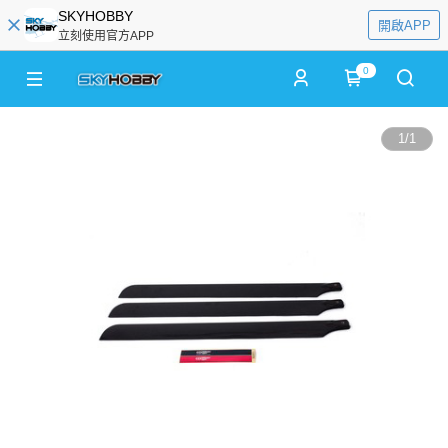
SKYHOBBY
開啟APP
立刻使用官方APP
0
1
/
1