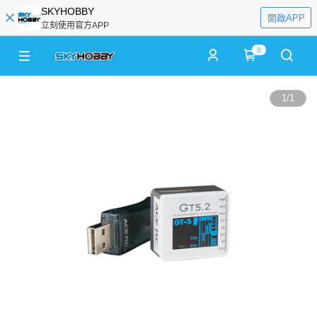
SKYHOBBY
開啟APP
立刻使用官方APP
0
1
/
1