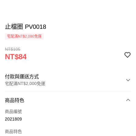
止檔圈 PV0018
宅配滿NT$2,000免運
NT$105
NT$84
付款與運送方式
宅配滿NT$2,000免運
付款方式
商品特色
信用卡一次付款
商品編號
信用卡分期付款
2021809
3 期 0 利率 每期
NT$28
21家銀行
商品特色
6 期 0 利率 每期
NT$14
21家銀行
合作金庫商業銀行
第一商業銀行