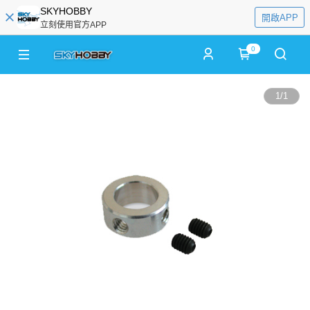
SKYHOBBY
開啟APP
立刻使用官方APP
0
1
/
1