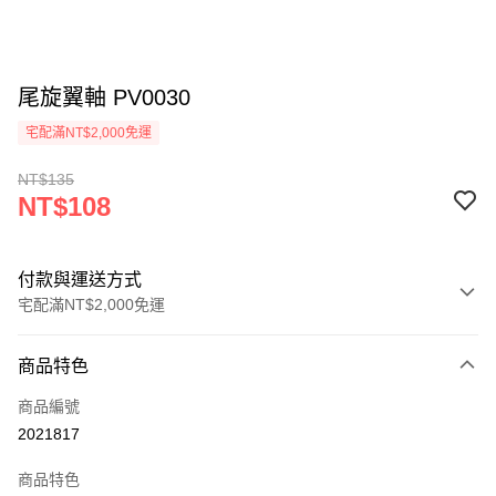
尾旋翼軸 PV0030
宅配滿NT$2,000免運
NT$135
NT$108
付款與運送方式
宅配滿NT$2,000免運
付款方式
商品特色
信用卡一次付款
商品編號
信用卡分期付款
2021817
3 期 0 利率 每期
NT$36
21家銀行
商品特色
6 期 0 利率 每期
NT$18
21家銀行
合作金庫商業銀行
第一商業銀行