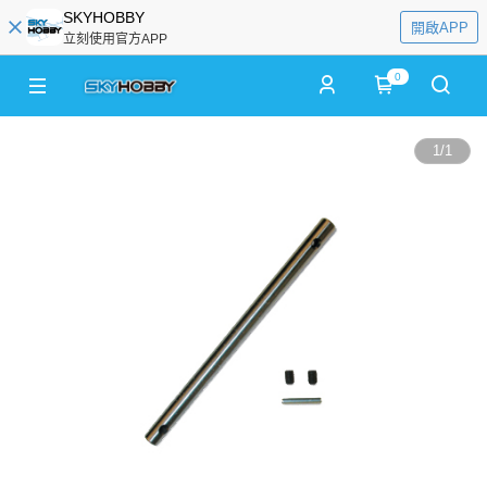
SKYHOBBY
開啟APP
立刻使用官方APP
0
1
/
1