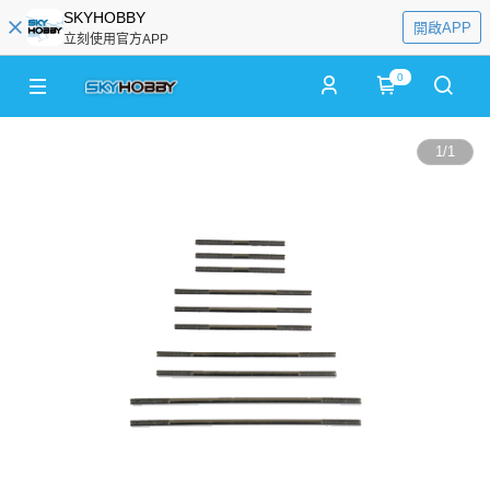
SKYHOBBY
開啟APP
立刻使用官方APP
0
1
/
1