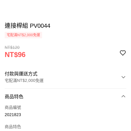
連接桿組 PV0044
宅配滿NT$2,000免運
NT$120
NT$96
付款與運送方式
宅配滿NT$2,000免運
付款方式
商品特色
信用卡一次付款
商品編號
信用卡分期付款
2021823
3 期 0 利率 每期
NT$32
21家銀行
商品特色
6 期 0 利率 每期
NT$16
21家銀行
合作金庫商業銀行
第一商業銀行