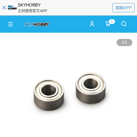
SKYHOBBY
開啟APP
立刻使用官方APP
0
1
/
1