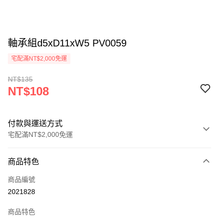
軸承組d5xD11xW5 PV0059
宅配滿NT$2,000免運
NT$135
NT$108
付款與運送方式
宅配滿NT$2,000免運
付款方式
商品特色
信用卡一次付款
商品編號
信用卡分期付款
2021828
3 期 0 利率 每期
NT$36
21家銀行
商品特色
6 期 0 利率 每期
NT$18
21家銀行
合作金庫商業銀行
第一商業銀行