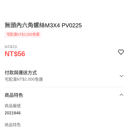
無頭內六角螺絲M3X4 PV0225
宅配滿NT$2,000免運
NT$70
NT$56
付款與運送方式
宅配滿NT$2,000免運
付款方式
商品特色
信用卡一次付款
商品編號
信用卡分期付款
2021846
3 期 0 利率 每期
NT$18
21家銀行
商品特色
6 期 0 利率 每期
NT$9
21家銀行
合作金庫商業銀行
第一商業銀行