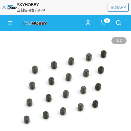
SKYHOBBY
開啟APP
立刻使用官方APP
0
1
/
1