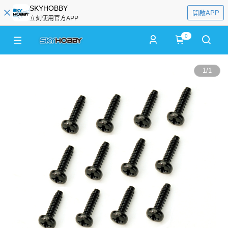
SKYHOBBY
開啟APP
立刻使用官方APP
0
1
/
1