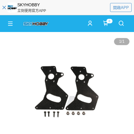
SKYHOBBY
開啟APP
立刻使用官方APP
0
1
/
1