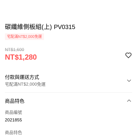
碳纖維側板組(上) PV0315
宅配滿NT$2,000免運
NT$1,600
NT$1,280
付款與運送方式
宅配滿NT$2,000免運
付款方式
商品特色
信用卡一次付款
商品編號
信用卡分期付款
2021855
3 期 0 利率 每期
NT$426
21家銀行
商品特色
6 期 0 利率 每期
NT$213
21家銀行
合作金庫商業銀行
第一商業銀行