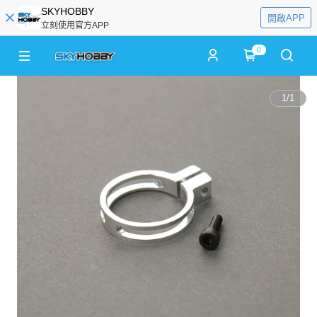
SKYHOBBY
開啟APP
立刻使用官方APP
0
1
/
1