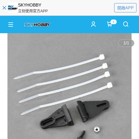
SKYHOBBY
開啟APP
立刻使用官方APP
0
1
/
1