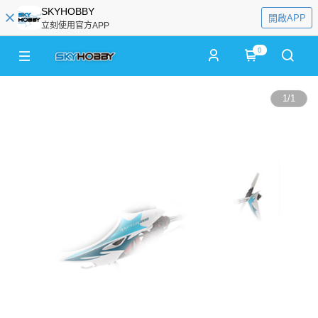
SKYHOBBY
開啟APP
立刻使用官方APP
0
1
/
1