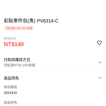
彩貼零件包(青) PV6314-C
宅配滿NT$2,000免運
NT$175
NT$140
付款與運送方式
宅配滿NT$2,000免運
付款方式
商品特色
信用卡一次付款
商品編號
信用卡分期付款
2021910
3 期 0 利率 每期
NT$46
21家銀行
商品特色
6 期 0 利率 每期
NT$23
21家銀行
合作金庫商業銀行
第一商業銀行