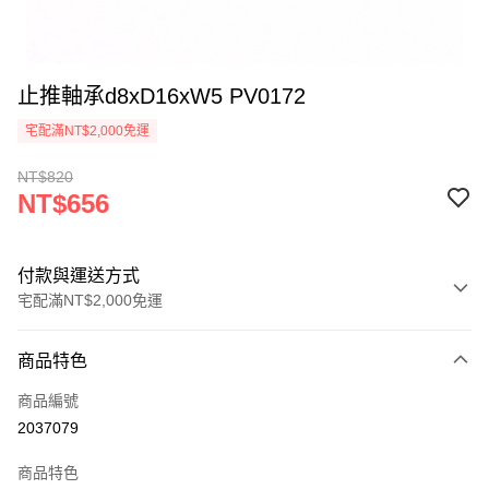
止推軸承d8xD16xW5 PV0172
宅配滿NT$2,000免運
NT$820
NT$656
付款與運送方式
宅配滿NT$2,000免運
付款方式
商品特色
信用卡一次付款
商品編號
信用卡分期付款
2037079
3 期 0 利率 每期
NT$218
21家銀行
商品特色
6 期 0 利率 每期
NT$109
21家銀行
合作金庫商業銀行
第一商業銀行