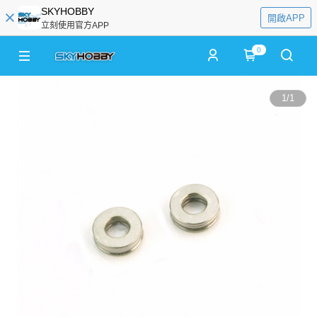
SKYHOBBY
開啟APP
立刻使用官方APP
0
1
/
1