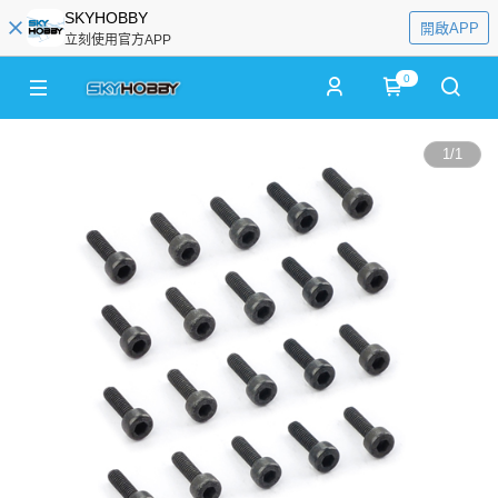
SKYHOBBY
開啟APP
立刻使用官方APP
0
1
/
1