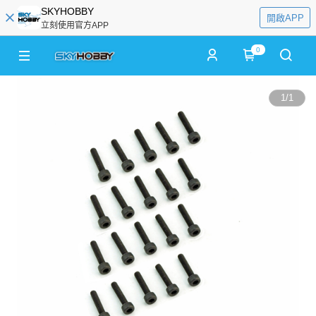
SKYHOBBY
開啟APP
立刻使用官方APP
0
1
/
1