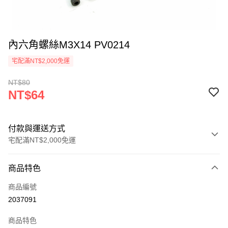
內六角螺絲M3X14 PV0214
宅配滿NT$2,000免運
NT$80
NT$64
付款與運送方式
宅配滿NT$2,000免運
付款方式
商品特色
信用卡一次付款
商品編號
信用卡分期付款
2037091
3 期 0 利率 每期
NT$21
21家銀行
商品特色
6 期 0 利率 每期
NT$10
21家銀行
合作金庫商業銀行
第一商業銀行