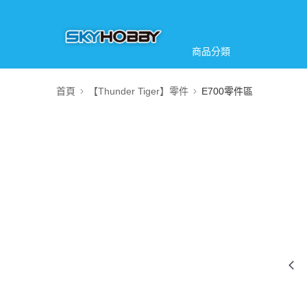
商品分類
首頁
【Thunder Tiger】零件
E700零件區