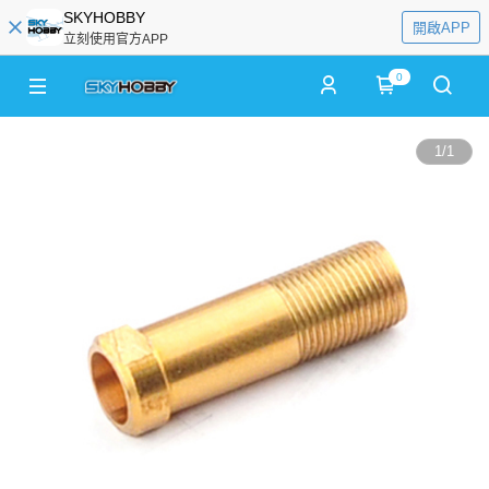
SKYHOBBY
開啟APP
立刻使用官方APP
0
1
/
1