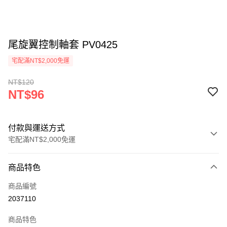
尾旋翼控制軸套 PV0425
宅配滿NT$2,000免運
NT$120
NT$96
付款與運送方式
宅配滿NT$2,000免運
付款方式
商品特色
信用卡一次付款
商品編號
信用卡分期付款
2037110
3 期 0 利率 每期
NT$32
21家銀行
商品特色
6 期 0 利率 每期
NT$16
21家銀行
合作金庫商業銀行
第一商業銀行