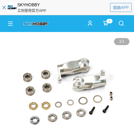
SKYHOBBY
開啟APP
立刻使用官方APP
0
1
/
1