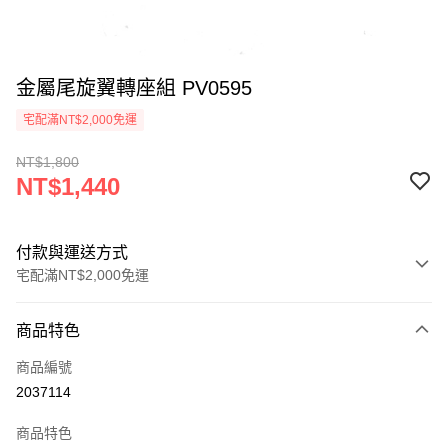
金屬尾旋翼轉座組 PV0595
宅配滿NT$2,000免運
NT$1,800
NT$1,440
付款與運送方式
宅配滿NT$2,000免運
付款方式
商品特色
信用卡一次付款
商品編號
信用卡分期付款
2037114
3 期 0 利率 每期
NT$480
21家銀行
商品特色
6 期 0 利率 每期
NT$240
21家銀行
合作金庫商業銀行
第一商業銀行