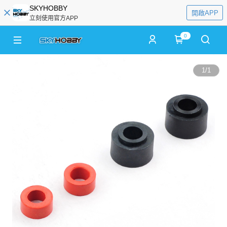
SKYHOBBY
開啟APP
立刻使用官方APP
0
1
/
1