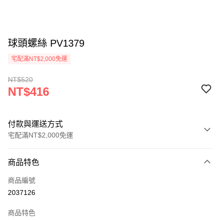
球頭螺絲 PV1379
宅配滿NT$2,000免運
NT$520
NT$416
付款與運送方式
宅配滿NT$2,000免運
付款方式
商品特色
信用卡一次付款
商品編號
信用卡分期付款
2037126
3 期 0 利率 每期
NT$138
21家銀行
商品特色
6 期 0 利率 每期
NT$69
21家銀行
合作金庫商業銀行
第一商業銀行