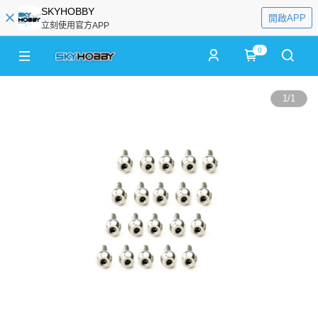
SKYHOBBY
開啟APP
立刻使用官方APP
0
1
/
1