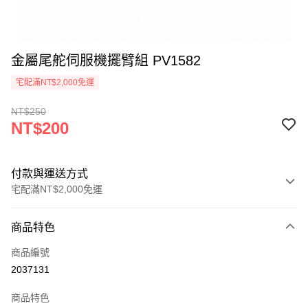
金屬尾舵伺服機擺臂組 PV1582
宅配滿NT$2,000免運
NT$250
NT$200
付款與運送方式
宅配滿NT$2,000免運
付款方式
商品特色
信用卡一次付款
商品編號
信用卡分期付款
2037131
3 期 0 利率 每期
NT$66
21家銀行
商品特色
6 期 0 利率 每期
NT$33
21家銀行
合作金庫商業銀行
第一商業銀行