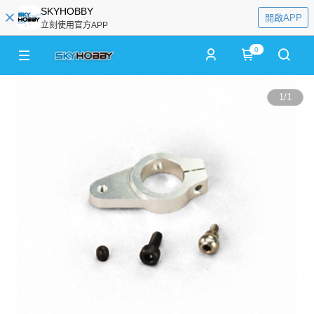
SKYHOBBY
開啟APP
立刻使用官方APP
0
1
/
1