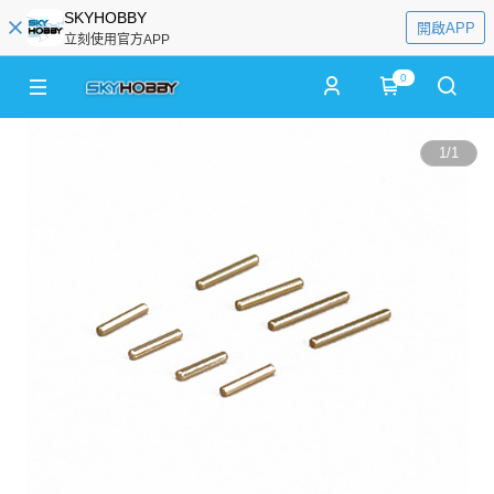
SKYHOBBY
開啟APP
立刻使用官方APP
0
1
/
1