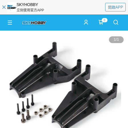
SKYHOBBY
開啟APP
立刻使用官方APP
0
1
/
1