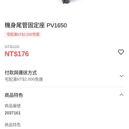
機身尾管固定座 PV1650
宅配滿NT$2,000免運
NT$220
NT$176
付款與運送方式
宅配滿NT$2,000免運
付款方式
商品特色
信用卡一次付款
商品編號
信用卡分期付款
2037161
3 期 0 利率 每期
NT$58
21家銀行
商品特色
6 期 0 利率 每期
NT$29
21家銀行
合作金庫商業銀行
第一商業銀行