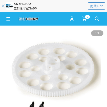
SKYHOBBY
開啟APP
立刻使用官方APP
0
1
/
1