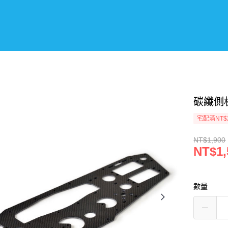
碳纖側板
宅配滿NT$
NT$1,900
NT$1,
數量