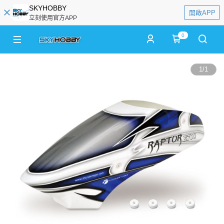
SKYHOBBY
開啟APP
立刻使用官方APP
0
1
/
1