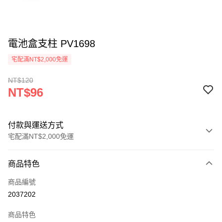
電池盒支柱 PV1698
宅配滿NT$2,000免運
NT$120
NT$96
付款與運送方式
宅配滿NT$2,000免運
付款方式
商品特色
信用卡一次付款
商品編號
信用卡分期付款
2037202
3 期 0 利率 每期
NT$32
21家銀行
商品特色
6 期 0 利率 每期
NT$16
21家銀行
合作金庫商業銀行
第一商業銀行