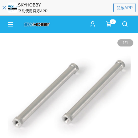
SKYHOBBY
開啟APP
立刻使用官方APP
0
1
/
1