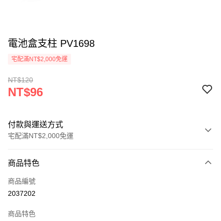
電池盒支柱 PV1698
宅配滿NT$2,000免運
NT$120
NT$96
付款與運送方式
宅配滿NT$2,000免運
付款方式
商品特色
信用卡一次付款
商品編號
信用卡分期付款
2037202
3 期 0 利率 每期
NT$32
21家銀行
商品特色
6 期 0 利率 每期
NT$16
21家銀行
合作金庫商業銀行
第一商業銀行