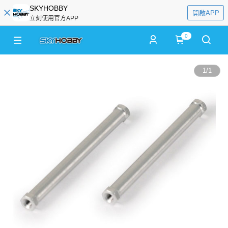
SKYHOBBY
開啟APP
立刻使用官方APP
0
1
/
1