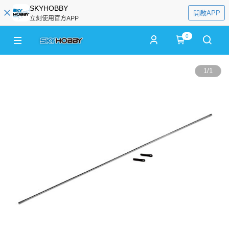
SKYHOBBY
開啟APP
立刻使用官方APP
0
1
/
1