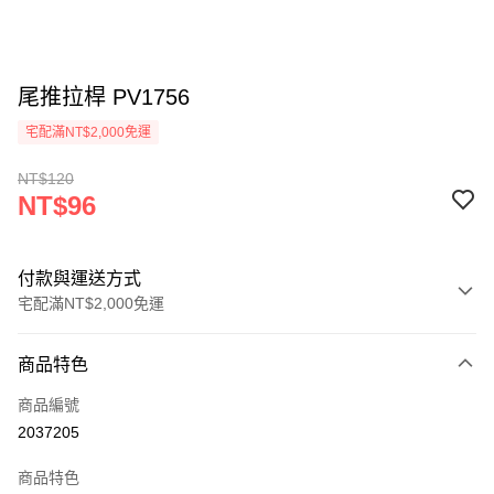
尾推拉桿 PV1756
宅配滿NT$2,000免運
NT$120
NT$96
付款與運送方式
宅配滿NT$2,000免運
付款方式
商品特色
信用卡一次付款
商品編號
信用卡分期付款
2037205
3 期 0 利率 每期
NT$32
21家銀行
商品特色
6 期 0 利率 每期
NT$16
21家銀行
合作金庫商業銀行
第一商業銀行