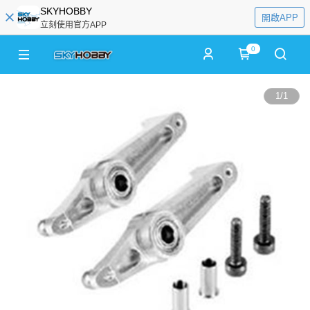
SKYHOBBY
開啟APP
立刻使用官方APP
0
1
/
1