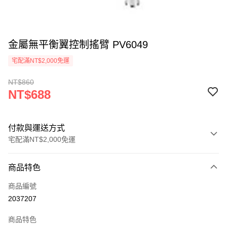
金屬無平衡翼控制搖臂 PV6049
宅配滿NT$2,000免運
NT$860
NT$688
付款與運送方式
宅配滿NT$2,000免運
付款方式
商品特色
信用卡一次付款
商品編號
信用卡分期付款
2037207
3 期 0 利率 每期
NT$229
21家銀行
商品特色
6 期 0 利率 每期
NT$114
21家銀行
合作金庫商業銀行
第一商業銀行