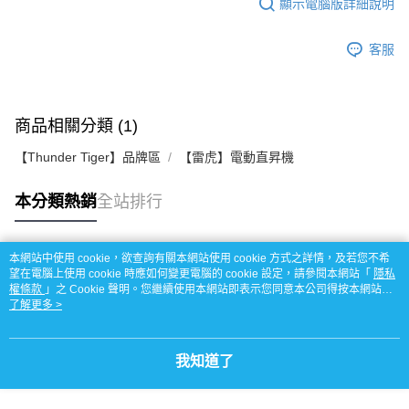
顯示電腦版詳細說明
客服
商品相關分類 (1)
【Thunder Tiger】品牌區
【雷虎】電動直昇機
本分類熱銷
全站排行
本網站中使用 cookie，欲查詢有關本網站使用 cookie 方式之詳情，及若您不希
熱門標籤
望在電腦上使用 cookie 時應如何變更電腦的 cookie 設定，請參閱本網站「
隱私
權條款
」之 Cookie 聲明。您繼續使用本網站即表示您同意本公司得按本網站使
用條款之 Cookie 聲明使用 cookie。
了解更多 >
我知道了