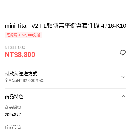
mini Titan V2 FL軸傳無平衡翼套件機 4716-K10
宅配滿NT$2,000免運
NT$11,000
NT$8,800
付款與運送方式
宅配滿NT$2,000免運
付款方式
商品特色
信用卡一次付款
商品編號
信用卡分期付款
2094877
3 期 0 利率 每期
NT$2,933
21家銀行
商品特色
6 期 0 利率 每期
NT$1,466
21家銀行
合作金庫商業銀行
第一商業銀行