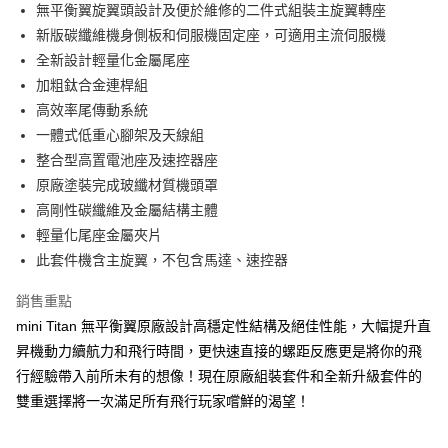
無平衡翼旋翼頭設計及便於維修的二件式組裝主旋翼轉座
華南商業銀行
彰化商業銀行
12 期 0 利率 每期
NT$733
21家銀行
合作金庫商業銀行
第一商業銀行
新版碳纖維機身側板和伺服機固定座，可適用主流伺服機
上海商業儲蓄銀行
台北富邦商業銀行
華南商業銀行
彰化商業銀行
24 期 0 利率 每期
NT$366
20家銀行
合作金庫商業銀行
第一商業銀行
國泰世華商業銀行
兆豐國際商業銀行
全新設計輕量化金屬尾座
上海商業儲蓄銀行
台北富邦商業銀行
華南商業銀行
彰化商業銀行
臺灣中小企業銀行
台中商業銀行
合作金庫商業銀行
第一商業銀行
加粗鈦合金連桿組
LINE Pay
國泰世華商業銀行
兆豐國際商業銀行
上海商業儲蓄銀行
台北富邦商業銀行
匯豐（台灣）商業銀行
華泰商業銀行
華南商業銀行
彰化商業銀行
臺灣中小企業銀行
台中商業銀行
高效率尾傳動系統
國泰世華商業銀行
兆豐國際商業銀行
聯邦商業銀行
遠東國際商業銀行
Apple Pay
上海商業儲蓄銀行
台北富邦商業銀行
匯豐（台灣）商業銀行
華泰商業銀行
一體式低重心腳架及天線組
臺灣中小企業銀行
台中商業銀行
元大商業銀行
永豐商業銀行
兆豐國際商業銀行
臺灣中小企業銀行
聯邦商業銀行
遠東國際商業銀行
匯豐（台灣）商業銀行
華泰商業銀行
整合型高置電池座及速控器座
街口支付
玉山商業銀行
星展（台灣）商業銀行
台中商業銀行
匯豐（台灣）商業銀行
元大商業銀行
永豐商業銀行
聯邦商業銀行
遠東國際商業銀行
原廠塗裝完成玻纖材質機頭罩
台新國際商業銀行
中國信託商業銀行
華泰商業銀行
聯邦商業銀行
玉山商業銀行
星展（台灣）商業銀行
悠遊付
元大商業銀行
永豐商業銀行
台灣樂天信用卡公司
遠東國際商業銀行
元大商業銀行
高剛性碳纖維及金屬結構主體
台新國際商業銀行
中國信託商業銀行
玉山商業銀行
星展（台灣）商業銀行
永豐商業銀行
玉山商業銀行
輕量化尾座金屬夾片
台灣樂天信用卡公司
ATM付款
台新國際商業銀行
中國信託商業銀行
星展（台灣）商業銀行
台新國際商業銀行
此套件機含主旋翼，不包含馬達、速控器
台灣樂天信用卡公司
中國信託商業銀行
台灣樂天信用卡公司
運送方式
銷售重點
宅配
mini Titan 無平衡翼原廠設計高穩定性結構及絕佳性能，大幅提升直
每筆NT$100，滿NT$2,000(含以上)免運費
昇機動力續航力和飛行時間，更快速直接的螺距反應更是將你的飛
行經驗帶入前所未有的想像！現在原廠組裝套件和全新升級套件的
雙重選擇將一次滿足所有飛行玩家嚐鮮的渴望！