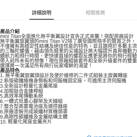
詳細說明
相關推薦
產品介紹
mini Titan全面進化無平衡翼設計宣告正式來襲！搭配原廠設計
無平衡翼旋翼頭的mini Titan V2除了廣受國際飛手的贊賞之外，
不僅擁有高穩定性結構及絕佳性能的特色，並且適用於多數主流
的三軸陀螺儀，藉由領先競業的尖端設計將大幅提升直昇機動力
續航力和飛行時間，更快速直接的螺距反應更是將你的飛行經驗
帶入前所未有的想像！現在原廠組裝套件和全新升級套件的雙重
選擇將一次滿足所有飛行玩家嚐鮮的渴望！
產品特色
無平衡翼旋翼頭設計及便於維修的二件式組裝主旋翼轉座
1.
新版碳纖維機身側板和伺服機固定座，可適用主流伺服機
2.
全新設計輕量化金屬尾座
3.
加粗鈦合金連桿組
4.
高效率尾傳動系統
5.
一體式低重心腳架及天線組
6.
整合型高置電池座及速控器座
7.
原廠塗裝完成玻纖材質機頭罩
8.
高剛性碳纖維及金屬結構主體
9.
輕量化尾座金屬夾片
10.