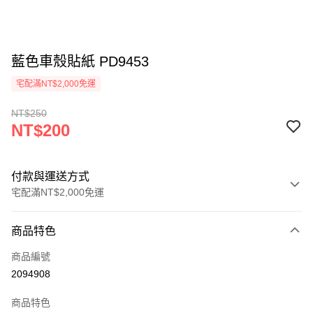
藍色車殼貼紙 PD9453
宅配滿NT$2,000免運
NT$250
NT$200
付款與運送方式
宅配滿NT$2,000免運
付款方式
商品特色
信用卡一次付款
商品編號
信用卡分期付款
2094908
3 期 0 利率 每期
NT$66
21家銀行
商品特色
6 期 0 利率 每期
NT$33
21家銀行
合作金庫商業銀行
第一商業銀行