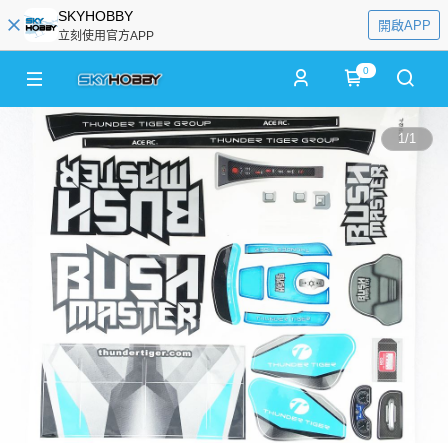
SKYHOBBY
開啟APP
立刻使用官方APP
0
1
/
1