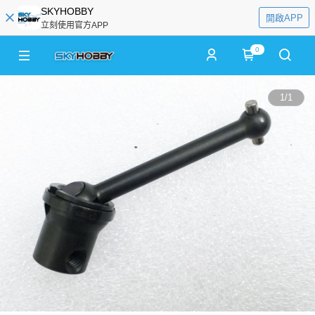
SKYHOBBY
開啟APP
立刻使用官方APP
0
1
/
1