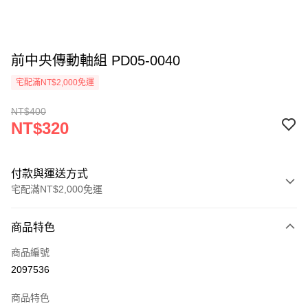
前中央傳動軸組 PD05-0040
宅配滿NT$2,000免運
NT$400
NT$320
付款與運送方式
宅配滿NT$2,000免運
付款方式
商品特色
信用卡一次付款
商品編號
信用卡分期付款
2097536
3 期 0 利率 每期
NT$106
21家銀行
商品特色
6 期 0 利率 每期
NT$53
21家銀行
合作金庫商業銀行
第一商業銀行