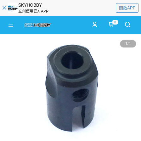
SKYHOBBY
開啟APP
立刻使用官方APP
0
1
/
1