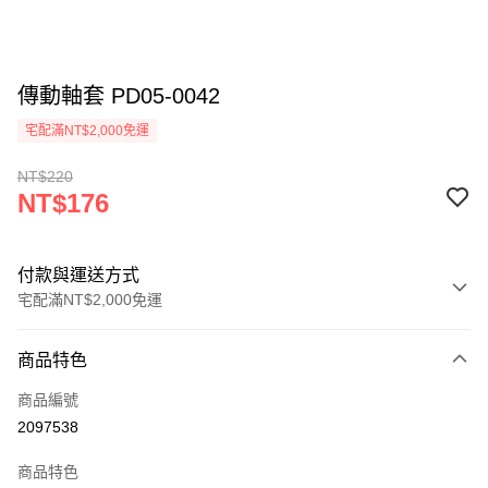
傳動軸套 PD05-0042
宅配滿NT$2,000免運
NT$220
NT$176
付款與運送方式
宅配滿NT$2,000免運
付款方式
商品特色
信用卡一次付款
商品編號
信用卡分期付款
2097538
3 期 0 利率 每期
NT$58
21家銀行
商品特色
6 期 0 利率 每期
NT$29
21家銀行
合作金庫商業銀行
第一商業銀行