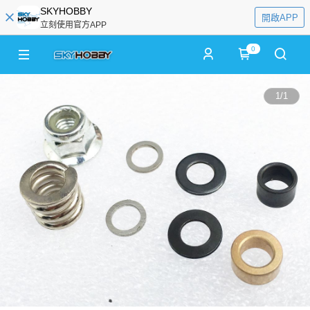
SKYHOBBY
開啟APP
立刻使用官方APP
0
1
/
1