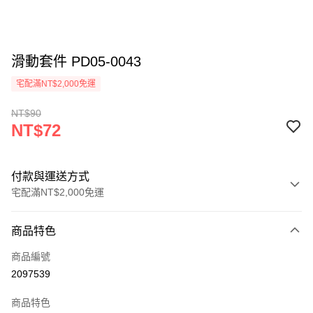
滑動套件 PD05-0043
宅配滿NT$2,000免運
NT$90
NT$72
付款與運送方式
宅配滿NT$2,000免運
付款方式
商品特色
信用卡一次付款
商品編號
信用卡分期付款
2097539
3 期 0 利率 每期
NT$24
21家銀行
商品特色
6 期 0 利率 每期
NT$12
21家銀行
合作金庫商業銀行
第一商業銀行