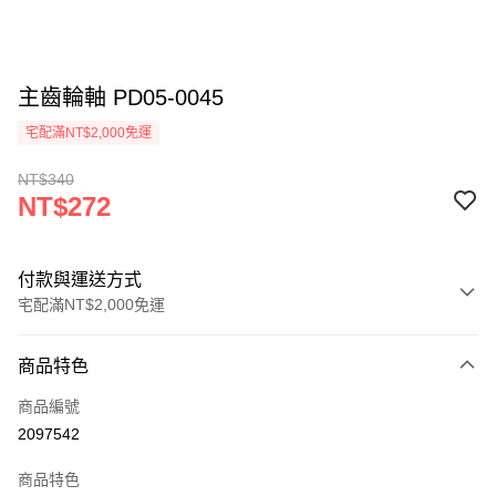
主齒輪軸 PD05-0045
宅配滿NT$2,000免運
NT$340
NT$272
付款與運送方式
宅配滿NT$2,000免運
付款方式
商品特色
信用卡一次付款
商品編號
信用卡分期付款
2097542
3 期 0 利率 每期
NT$90
21家銀行
商品特色
6 期 0 利率 每期
NT$45
21家銀行
合作金庫商業銀行
第一商業銀行