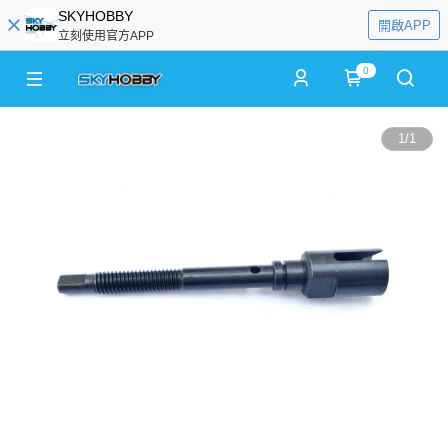
SKYHOBBY
開啟APP
立刻使用官方APP
0
1
/
1