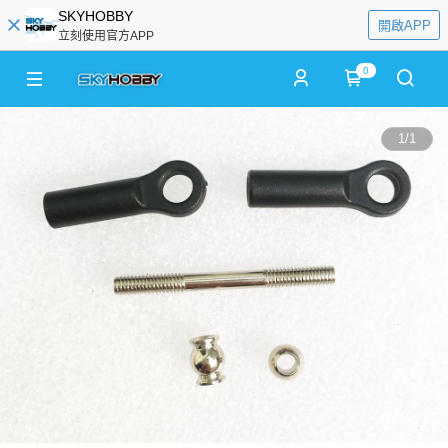
SKYHOBBY
開啟APP
立刻使用官方APP
0
1
/
1