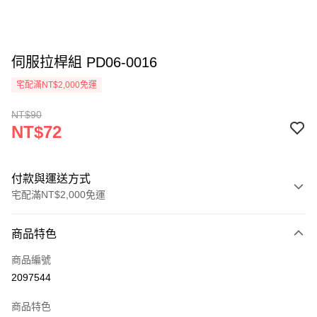
伺服拉桿組 PD06-0016
宅配滿NT$2,000免運
NT$90
NT$72
付款與運送方式
宅配滿NT$2,000免運
付款方式
商品特色
信用卡一次付款
商品編號
信用卡分期付款
2097544
3 期 0 利率 每期
NT$24
21家銀行
商品特色
6 期 0 利率 每期
NT$12
21家銀行
合作金庫商業銀行
第一商業銀行