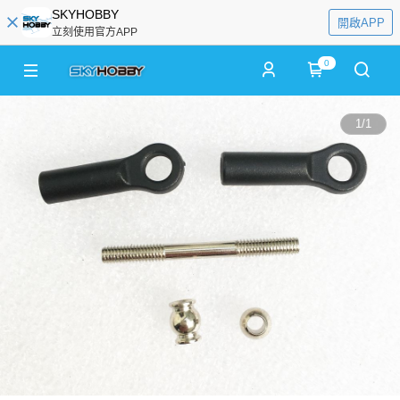
SKYHOBBY
開啟APP
立刻使用官方APP
0
1
/
1