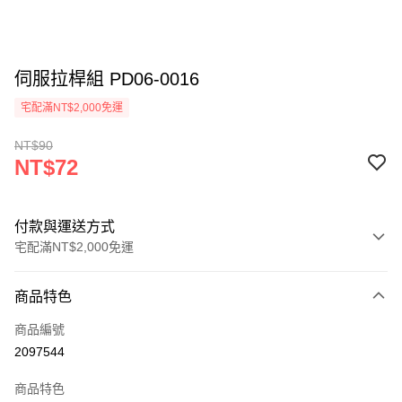
伺服拉桿組 PD06-0016
宅配滿NT$2,000免運
NT$90
NT$72
付款與運送方式
宅配滿NT$2,000免運
付款方式
商品特色
信用卡一次付款
商品編號
信用卡分期付款
2097544
3 期 0 利率 每期
NT$24
21家銀行
商品特色
6 期 0 利率 每期
NT$12
21家銀行
合作金庫商業銀行
第一商業銀行