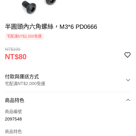
半圓頭內六角螺絲，M3*6 PD0666
宅配滿NT$2,000免運
NT$100
NT$80
付款與運送方式
宅配滿NT$2,000免運
付款方式
商品特色
信用卡一次付款
商品編號
信用卡分期付款
2097548
3 期 0 利率 每期
NT$26
21家銀行
商品特色
6 期 0 利率 每期
NT$13
21家銀行
合作金庫商業銀行
第一商業銀行