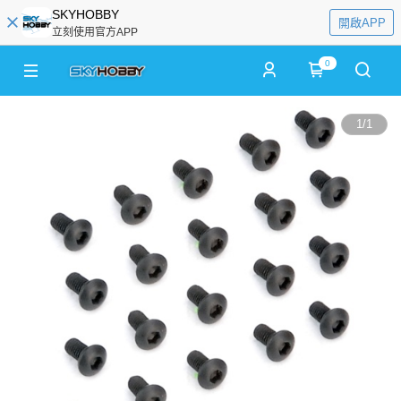
SKYHOBBY
開啟APP
立刻使用官方APP
0
1
/
1