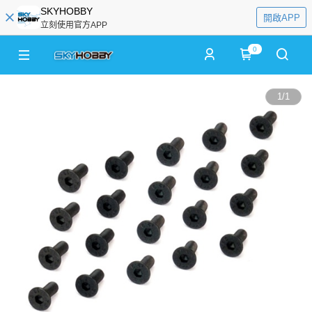
SKYHOBBY
開啟APP
立刻使用官方APP
0
1
/
1