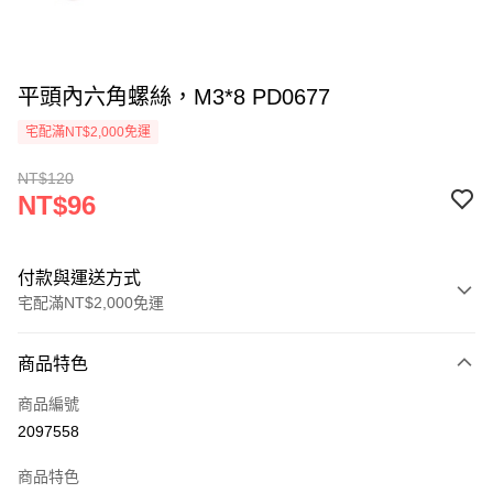
平頭內六角螺絲，M3*8 PD0677
宅配滿NT$2,000免運
NT$120
NT$96
付款與運送方式
宅配滿NT$2,000免運
付款方式
商品特色
信用卡一次付款
商品編號
信用卡分期付款
2097558
3 期 0 利率 每期
NT$32
21家銀行
商品特色
6 期 0 利率 每期
NT$16
21家銀行
合作金庫商業銀行
第一商業銀行