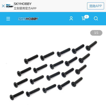
SKYHOBBY
開啟APP
立刻使用官方APP
0
1
/
1