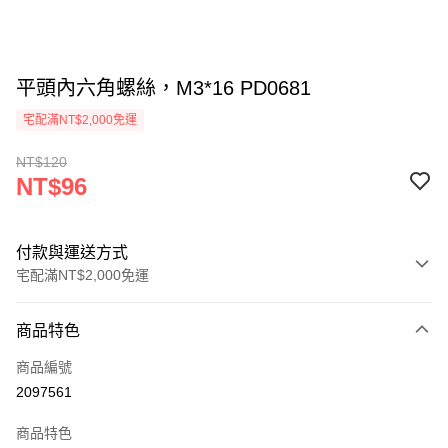
平頭內六角螺絲，M3*16 PD0681
宅配滿NT$2,000免運
NT$120
NT$96
付款與運送方式
宅配滿NT$2,000免運
付款方式
商品特色
信用卡一次付款
商品編號
信用卡分期付款
2097561
3 期 0 利率 每期
NT$32
21家銀行
商品特色
6 期 0 利率 每期
NT$16
21家銀行
合作金庫商業銀行
第一商業銀行