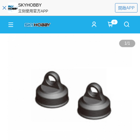
SKYHOBBY
開啟APP
立刻使用官方APP
0
1
/
1