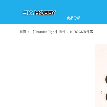
商品分類
首頁
【Thunder Tiger】零件
K-ROCK零件區