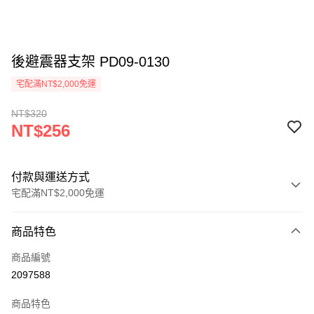
後避震器支架 PD09-0130
宅配滿NT$2,000免運
NT$320
NT$256
付款與運送方式
宅配滿NT$2,000免運
付款方式
商品特色
信用卡一次付款
商品編號
信用卡分期付款
2097588
3 期 0 利率 每期
NT$85
21家銀行
商品特色
6 期 0 利率 每期
NT$42
21家銀行
合作金庫商業銀行
第一商業銀行