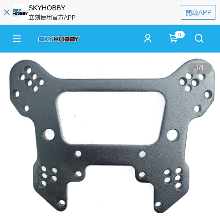
SKYHOBBY
開啟APP
立刻使用官方APP
0
1
/
1