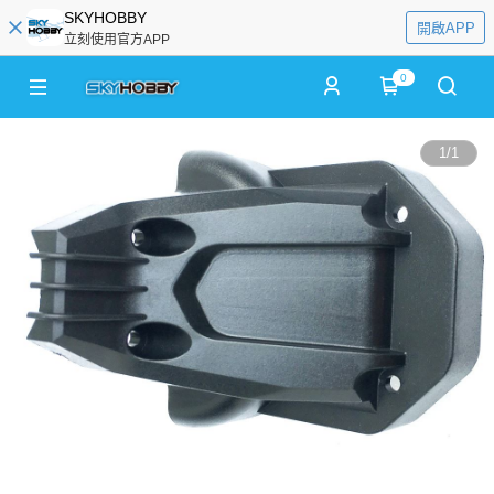
SKYHOBBY
開啟APP
立刻使用官方APP
0
1
/
1