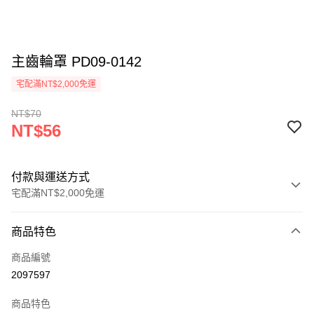
主齒輪罩 PD09-0142
宅配滿NT$2,000免運
NT$70
NT$56
付款與運送方式
宅配滿NT$2,000免運
付款方式
商品特色
信用卡一次付款
商品編號
信用卡分期付款
2097597
3 期 0 利率 每期
NT$18
21家銀行
商品特色
6 期 0 利率 每期
NT$9
21家銀行
合作金庫商業銀行
第一商業銀行