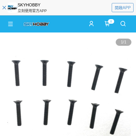
SKYHOBBY
開啟APP
立刻使用官方APP
0
1
/
1