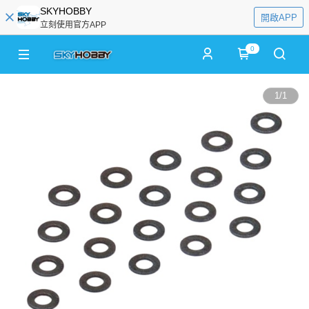
SKYHOBBY
開啟APP
立刻使用官方APP
0
1
/
1