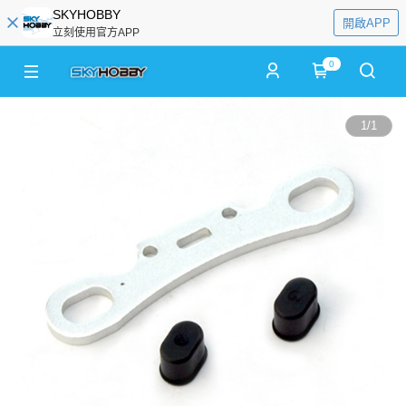
SKYHOBBY
開啟APP
立刻使用官方APP
0
1
/
1